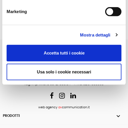
Skinology
La pelle secca è una delle tipologie di pelle più insidiose:
Marketing
scopriamo insieme la perfetta Skincare Routine per prendercene
cura e farla risplendere
Read More
Mostra dettagli
Accetta tutti i cookie
Usa solo i cookie necessari
Copyright © 2026 Novavision Group SpA
Cap. soc. € 1.000.000,00 i.v. R.E.A. MI1222177
Reg. Imp. Milano 08424050154 - P. Iva: 02164550960
web agency
av
communication.it

PRODOTTI