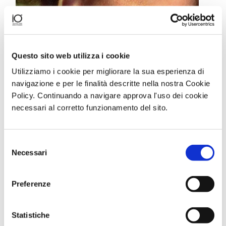
CREMA SOLARE VISO: PERCHÉ USARLA IN ESTATE ED
INVERNO
Skinology
Questo sito web utilizza i cookie
Sapevi che proteggere la pelle utilizzando la crema solare viso
Utilizziamo i cookie per migliorare la sua esperienza di
non solo d'estate, ma in ogni periodo dell'anno, è fondamentale
navigazione e per le finalità descritte nella nostra Cookie
per la tua Skincare?
Policy. Continuando a navigare approva l'uso dei cookie
Read More
necessari al corretto funzionamento del sito.
Selezione
Necessari
del
consenso
Preferenze
PELLE SECCA: LE CAUSE E LA PERFETTA SKINCARE ROUTINE
Statistiche