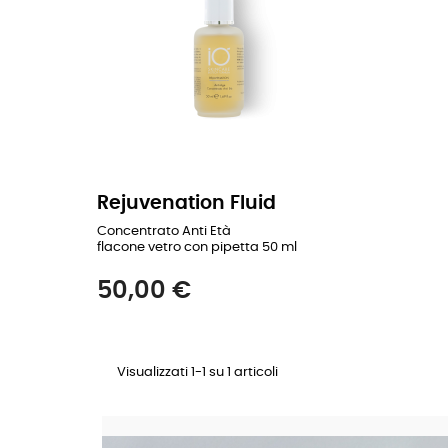
Rejuvenation Fluid
Concentrato Anti Età
flacone vetro con pipetta 50 ml
Prezzo
50,00 €
Visualizzati 1-1 su 1 articoli
VAI ALLA SCHEDA