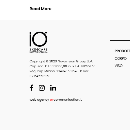
Read More
PRODOTT
CORPO
Copyright © 2026 Novavision Group SpA
VISO
Cap. soc. € 1.000.000,00 i.v. R.E.A. MI1222177
Reg. Imp. Milano 08424050154 - P. Iva:
02164550960
web agency
av
communication.it