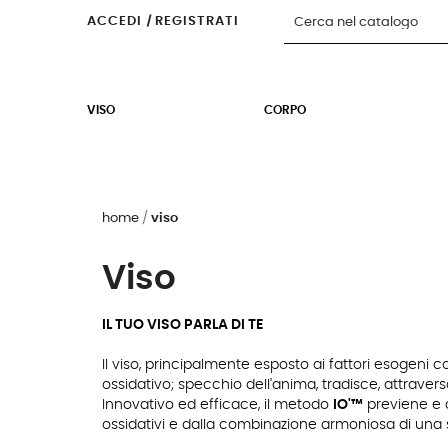
ACCEDI
|
REGISTRATI
VISO
CORPO
home
viso
Viso
IL TUO VISO PARLA DI TE
Il viso, principalmente esposto ai fattori esogeni c
ossidativo; specchio dell'anima, tradisce, attraverso 
Innovativo ed efficace, il metodo
IO'™
previene e c
ossidativi e dalla combinazione armoniosa di una 