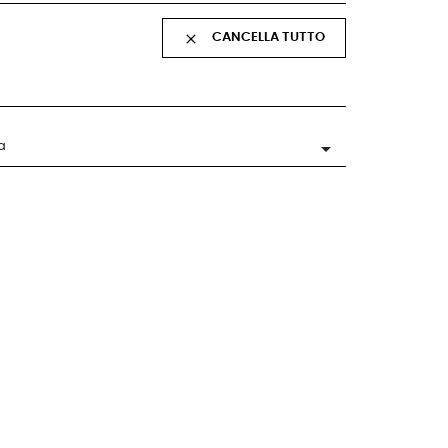
CANCELLA TUTTO


a