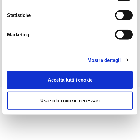
Reg. Imp. Milano 08424050154 - P. Iva: 02164550960
Statistiche
web agency
av
communication.it
Marketing

PRODOTTI

LA NOSTRA AZIENDA
Mostra dettagli

IL TUO ACCOUNT
Accetta tutti i cookie
Usa solo i cookie necessari