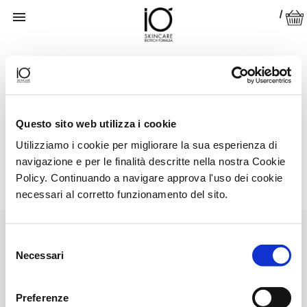

|
Io dono
Elenco di pagine in Io dono:
Questo sito web utilizza i cookie
Progetto ambiente
Utilizziamo i cookie per migliorare la sua esperienza di
Beauty against the beast
navigazione e per le finalità descritte nella nostra Cookie
Christmas Edition 2020
The art of beauty
Policy. Continuando a navigare approva l'uso dei cookie
necessari al corretto funzionamento del sito.
Selezione
Necessari
del
consenso
Copyright © 2026 Novavision Group SpA
Preferenze
Cap. soc. € 1.000.000,00 i.v. R.E.A. MI1222177