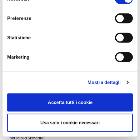
UTILIZZARE
consenso
Skinology
Preferenze
La pelle grassa non è semplice da gestire, ma una volta
individuati i prodotti giusti per prendersene cura si può trovare il
giusto equilibrio.
Statistiche
Read More
Marketing
Mostra dettagli
Accetta tutti i cookie
CREMA SOLARE VISO: PERCHÉ USARLA IN ESTATE ED
INVERNO
Skinology
Usa solo i cookie necessari
Sapevi che proteggere la pelle utilizzando la crema solare viso
non solo d'estate, ma in ogni periodo dell'anno, è fondamentale
per la tua Skincare?