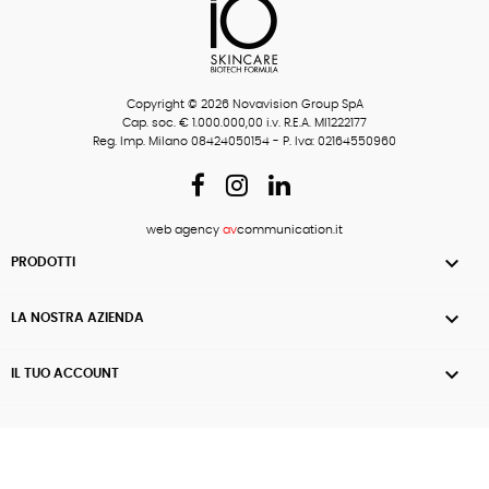
Copyright © 2026 Novavision Group SpA
Cap. soc. € 1.000.000,00 i.v. R.E.A. MI1222177
Reg. Imp. Milano 08424050154 - P. Iva: 02164550960
web agency
av
communication.it

PRODOTTI

LA NOSTRA AZIENDA

IL TUO ACCOUNT