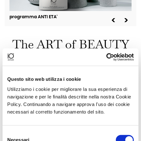
programma ANTI ETA'
pro
The ART of BEAUTY
La bellezza è una disciplina, è la nostra disciplina che
decidiamo di condividere con voi
Questo sito web utilizza i cookie
Utilizziamo i cookie per migliorare la sua esperienza di
navigazione e per le finalità descritte nella nostra Cookie
Policy. Continuando a navigare approva l'uso dei cookie
necessari al corretto funzionamento del sito.
Selezione
PELLE GRASSA: COME RICONOSCERLA E QUALI PRODOTTI
Necessari
del